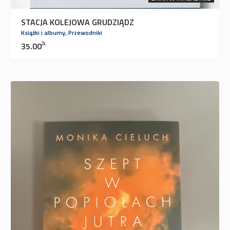
STACJA KOLEJOWA GRUDZIĄDZ
Książki i albumy
,
Przewodniki
35.00
ZŁ