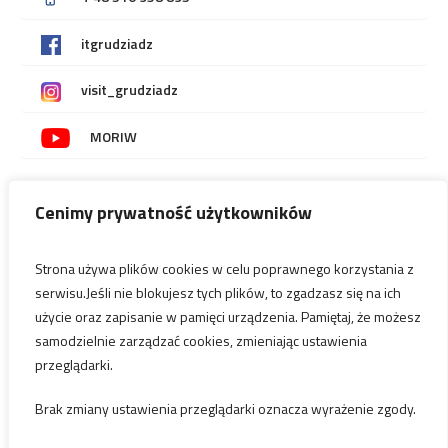
itgrudziadz
visit_grudziadz
MORIW
Cenimy prywatność użytkowników
PRZYDATNE LINKI
Deklaracja dostępności
Strona używa plików cookies w celu poprawnego korzystania z
serwisu.Jeśli nie blokujesz tych plików, to zgadzasz się na ich
Regulamin sklepu internetowego
użycie oraz zapisanie w pamięci urządzenia. Pamiętaj, że możesz
samodzielnie zarządzać cookies, zmieniając ustawienia
Oświadczenie o odstąpieniu od umowy zawartej na odległóść lub
poza lokalem przedsiębiorstwa
przeglądarki.
Brak zmiany ustawienia przeglądarki oznacza wyrażenie zgody.