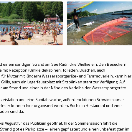
d einem sandigen Strand am See Rudnickie Wielkie ein. Den Besuchern
e mit Rezeption (Umkleidekabinen, Toiletten, Duschen, auch
ür Mütter mit Kindern) Wassersportgeräte- und Fahrradverleih, kann hier
Grills, auch ein Lagerfeuerplatz mit Sitzbänken steht zur Verfügung. Auf
er am Strand und einer in der Nähe des Verleihs der Wassersportgeräte.
olizeistation und eine Sanitätswache, außerdem können Schwimmkurse
rfeuer können hier organisiert werden. Auch ein Restaurant und eine
laden sind da.
s August für das Publikum geöffnet. In der Sommersaison fährt die
Strand gibt es Parkplätze – einen gepflastert und einen unbefestigten im