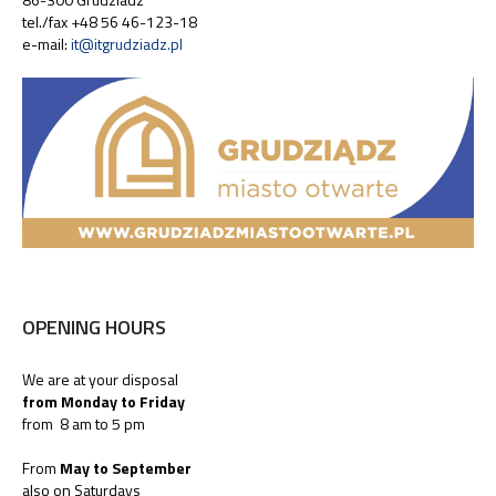
tel./fax +48 56 46-123-18
e-mail:
it@itgrudziadz.pl
OPENING HOURS
We are at your disposal
from Monday to Friday
from 8 am to 5 pm
From
May to September
also on Saturdays