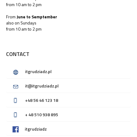
from 10 am to 2 pm
From
June to Semptember
also on Sundays
from 10 am to 2 pm
CONTACT
itgrudziadz.pl
it@itgrudziadz.pl
+48 56 46 123 18
+ 48 510 938 895
itgrudziadz