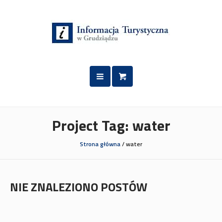
Przejdź
Przejdź
do
do
treści
nawigacji
Project Tag:
water
Strona główna
/
water
NIE ZNALEZIONO POSTÓW