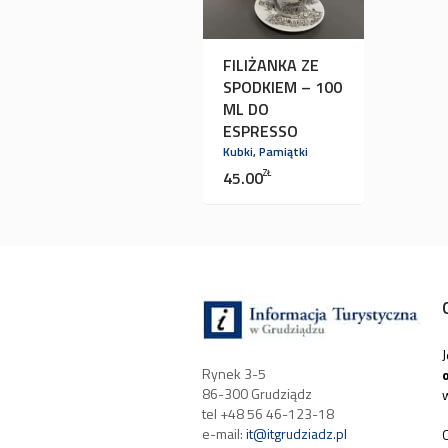
FILIŻANKA ZE
SPODKIEM – 100
ML DO
ESPRESSO
Kubki
,
Pamiątki
45.00
ZŁ
Rynek 3-5
86-300 Grudziądz
tel +48 56 46-123-18
e-mail:
it@itgrudziadz.pl