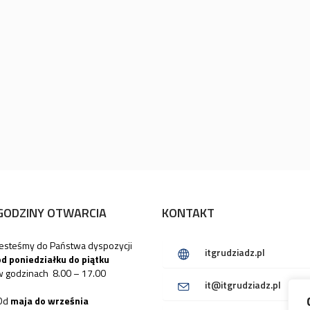
GODZINY OTWARCIA
KONTAKT
Jesteśmy do Państwa dyspozycji
itgrudziadz.pl
od poniedziałku do piątku
w godzinach 8.00 – 17.00
it@itgrudziadz.pl
Od
maja do września