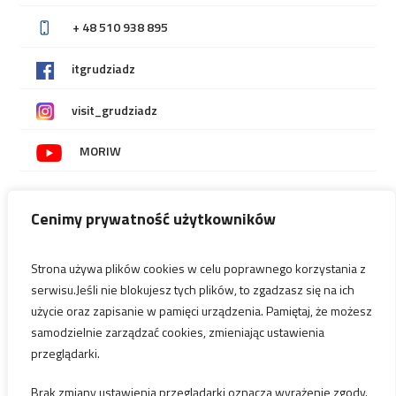
+ 48 510 938 895
itgrudziadz
visit_grudziadz
MORIW
Cenimy prywatność użytkowników
PRZYDATNE LINKI
Deklaracja dostępności
Strona używa plików cookies w celu poprawnego korzystania z
serwisu.Jeśli nie blokujesz tych plików, to zgadzasz się na ich
Regulamin sklepu internetowego
użycie oraz zapisanie w pamięci urządzenia. Pamiętaj, że możesz
samodzielnie zarządzać cookies, zmieniając ustawienia
Oświadczenie o odstąpieniu od umowy zawartej na odległóść lub
poza lokalem przedsiębiorstwa
przeglądarki.
Brak zmiany ustawienia przeglądarki oznacza wyrażenie zgody.