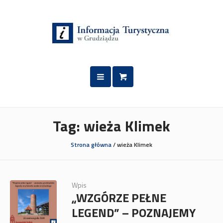
Przejdź
Przejdź
do
do
treści
nawigacji
Tag:
wieża Klimek
Strona główna
/
wieża Klimek
Wpis
„WZGÓRZE PEŁNE
LEGEND” – POZNAJEMY