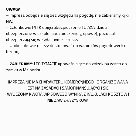
UWAGA!
– Impreza odbędzie się bez względu na pogodę, nie zabieramy kijki
NW,
– Członkowie PTTK objęci ubezpieczenie TU AXA, dzieci
ubezpieczone w szkole (ubezpieczenie grupowe), pozostali
ubezpieczają się we własnym zakresie.
– Ubiór i obuwie należy dostosować do warunków pogodowych i
terenu,
– ZABIERAMY
: LEGITYMACJE upoważniające do zniżek na wstęp do
zamku w Malborku.
IMPREZA NIE MA CHARAKTERU KOMERCYJNEGO I ORGANIZOWANA
JEST NA ZASADACH SAMOFINANSUJĄCYCH SIĘ.
WYLICZONA KWOTA WPISOWEGO WYNIKA Z KALKULACJI KOSZTÓW I
NIE ZAWIERA ZYSKÓW.