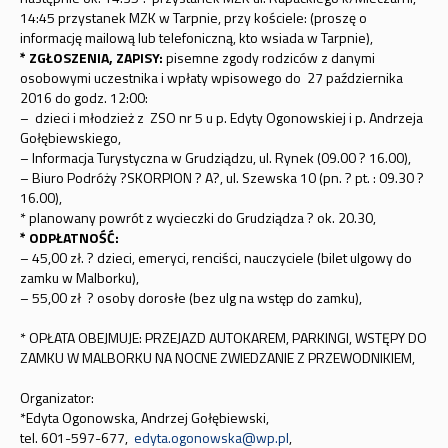
14:45 przystanek MZK w Tarpnie, przy kościele: (proszę o
informację mailową lub telefoniczną, kto wsiada w Tarpnie),
* ZGŁOSZENIA, ZAPISY:
pisemne zgody rodziców z danymi
osobowymi uczestnika i wpłaty wpisowego do 27 października
2016 do godz. 12:00:
– dzieci i młodzież z ZSO nr 5 u p. Edyty Ogonowskiej i p. Andrzeja
Gołębiewskiego,
– Informacja Turystyczna w Grudziądzu, ul. Rynek (09.00 ? 16.00),
– Biuro Podróży ?SKORPION ? A?, ul. Szewska 10 (pn. ? pt. : 09.30 ?
16.00),
* planowany powrót z wycieczki do Grudziądza ? ok. 20.30,
* ODPŁATNOŚĆ:
– 45,00 zł. ? dzieci, emeryci, renciści, nauczyciele (bilet ulgowy do
zamku w Malborku),
– 55,00 zł ? osoby dorosłe (bez ulg na wstęp do zamku),
* OPŁATA OBEJMUJE: PRZEJAZD AUTOKAREM, PARKINGI, WSTĘPY DO
ZAMKU W MALBORKU NA NOCNE ZWIEDZANIE Z PRZEWODNIKIEM,
Organizator:
*Edyta Ogonowska, Andrzej Gołębiewski,
tel. 601-597-677,
edyta.ogonowska@wp.pl
,