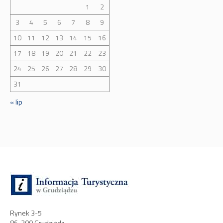
17
18
19
20
21
22
23
24
25
26
27
28
29
30
31
« lip
Rynek 3-5
86-300 Grudziądz
tel +48 56 46-123-18
e-mail:
it@itgrudziadz.pl