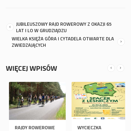
JUBILEUSZOWY RAJD ROWEROWY Z OKAZJI 65
LAT I LO W GRUDZIĄDZU
WIELKA KSIĘŻA GÓRA I CYTADELA OTWARTE DLA
ZWIEDZAJĄCYCH
WIĘCEJ WPISÓW
RAJDY ROWEROWE
RAJDY ROWEROWE
WY