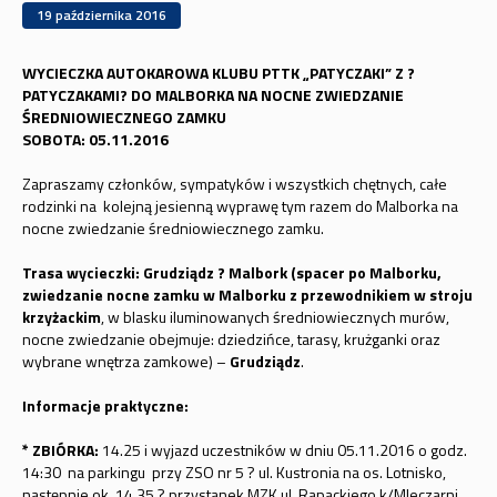
19 października 2016
WYCIECZKA AUTOKAROWA KLUBU PTTK „PATYCZAKI” Z ?
PATYCZAKAMI? DO MALBORKA NA NOCNE ZWIEDZANIE
ŚREDNIOWIECZNEGO ZAMKU
SOBOTA: 05.11.2016
Zapraszamy członków, sympatyków i wszystkich chętnych, całe
rodzinki na kolejną jesienną wyprawę tym razem do Malborka na
nocne zwiedzanie średniowiecznego zamku.
Trasa wycieczki:
Grudziądz ? Malbork
(spacer po Malborku,
zwiedzanie nocne zamku w Malborku z przewodnikiem w stroju
krzyżackim
, w blasku iluminowanych średniowiecznych murów,
nocne zwiedzanie obejmuje: dziedzińce, tarasy, krużganki oraz
wybrane wnętrza zamkowe) –
Grudziądz
.
Informacje praktyczne:
* ZBIÓRKA:
14.25 i wyjazd uczestników w dniu 05.11.2016 o godz.
14:30 na parkingu przy ZSO nr 5 ? ul. Kustronia na os. Lotnisko,
następnie ok. 14.35 ? przystanek MZK ul. Rapackiego k/Mleczarni,